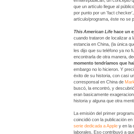
emiten/publican, un concepto q
que un artículo llegue al públic
por punto por un 'fact checker'
artículo/programa, éste no se p
This American Life
hace un e
cuando trataron de localizar a
estancia en China, (la única qu
les dijo que su teléfono ya no 
encontrarla de otra manera, de
momento tendríamos que hab
embargo no lo hicieron. Y prec
éxito de su historia, con casi u
corresponsal en China de
Mark
buscó, la encontró, y descubr
eran basicamente exageracione
historia y alguna que otra ment
La emisión del primer programa
coincidió con la publicación 
serie dedicada a Apple
y en la 
laborales. Eso contribuyó a qu