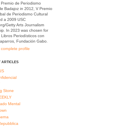
X Premio de Periodismo
de Badajoz in 2012, V Premio
al de Periodismo Cultural
nd a 2009 USC
g/Getty Arts Journalism
ip. In 2023 was chosen for
e Libros Periodísticos con
Caparros, Fundación Gabo.
complete profile
 ARTICLES
IS
nfidencial
T
ng Stone
EEKLY
tado Mental
Down
inema
Repubblica