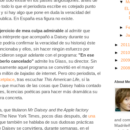
ue sólo existe en los países anglosajones: antes de
▼
M
o todo lo que el periodista escribe es cotejado punto
EL
, y si hay algo que pone en duda la veracidad del
ublica. En España esa figura no existe.
►
F
jercicio de mea culpa admirable
al admitir que
►
J
 la intérprete que acompañó a Daisey durante su
e podría confirmar la veracidad de su historia)
éste
►
201
funcionaba y ellos, sin hacer ningún esfuerzo por
►
201
cidieron seguir adelante con el programa:
"En ese
►
200
erlo cancelado"
admite Ira Glass, su director. Sin
isamente aquel programa se convirtió en el mayor
►
200
n millón de
bajadas
de internet. Pero otro periodista, el
etplace
, tras escuchar
This American Life
, sí la
About Me
ió que muchas de las cosas que Daisey había contado
s, licencias poéticas para hacer más dramática su
ira concreta.
, que titularon
Mr Daisey and the Apple factory
en The New York Times, pocos días después, de
una
and com
que también se hablaba de sus dudosas prácticas
Madrile
e Daisey se convirtiera, durante semanas, en el