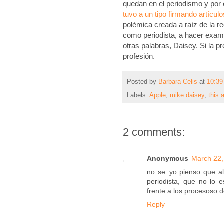
quedan en el periodismo y por
tuvo a un tipo firmando artícul
polémica creada a raíz de la re
como periodista, a hacer examen
otras palabras, Daisey. Si la pr
profesión.
Posted by
Barbara Celis
at
10:3
Labels:
Apple
,
mike daisey
,
this 
2 comments:
Anonymous
March 22,
no se..yo pienso que a
periodista, que no lo 
frente a los procesoso 
Reply