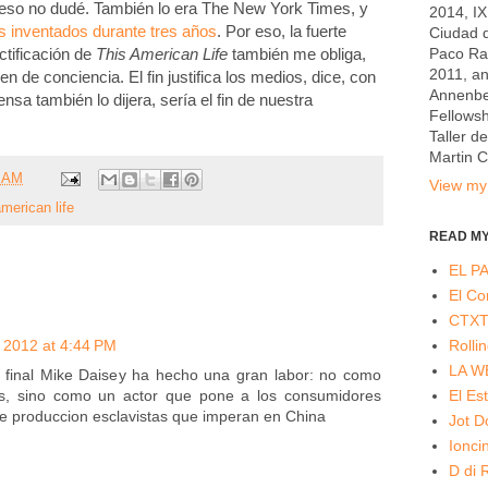
 eso no dudé. También lo era The New York Times, y
2014, I
os inventados durante tres años
. Por eso, la fuerte
Ciudad 
Paco Rab
ctificación de
This American Life
también me obliga,
2011, a
 de conciencia. El fin justifica los medios, dice, con
Annenber
ensa también lo dijera, sería el fin de nuestra
Fellowsh
Taller d
Martin 
9 AM
View my 
american life
READ MY
EL PA
El Co
CTX
Rolli
 2012 at 4:44 PM
LA W
l final Mike Daisey ha hecho una gran labor: no como
El Es
es, sino como un actor que pone a los consumidores
de produccion esclavistas que imperan en China
Jot 
Ionc
D di 