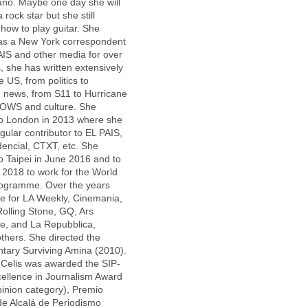
iano. Maybe one day she will
 rock star but she still
 how to play guitar. She
as a New York correspondent
AIS and other media for over
, she has written extensively
e US, from politics to
 news, from S11 to Hurricane
 OWS and culture. She
o London in 2013 where she
gular contributor to EL PAIS,
dencial, CTXT, etc. She
 Taipei in June 2016 and to
2018 to work for the World
ogramme. Over the years
e for LA Weekly, Cinemania,
olling Stone, GQ, Ars
e, and La Repubblica,
hers. She directed the
tary Surviving Amina (2010).
Celis was awarded the SIP-
ellence in Journalism Award
inion category), Premio
e Alcalá de Periodismo