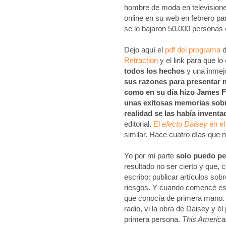
hombre de moda en televisiones
online en su web en febrero pa
se lo bajaron 50.000 personas
Dejo aquí el
pdf del programa
d
Retraction
y el link para que l
todos los hechos
y una inmej
sus razones para presentar
como en su día hizo James F
unas exitosas memorias sobr
realidad se las había inventa
editorial
.
El
efecto Daisey
en el
similar. Hace cuatro días que n
Yo por mi parte
solo puedo pe
resultado no ser cierto y que, 
escribo: publicar artículos sob
riesgos. Y cuando comencé est
que conocía de primera mano.
radio, vi la obra de Daisey y é
primera persona.
This America