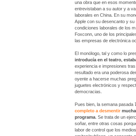
una obra que en esos momen
entrevistaban a su autor y a va
laborales en China. En su mon
Apple con su desencanto y su di
condiciones laborales de los m
Foxconn, uno de los principale
las empresas de electrónica oc
El monólogo, tal y como lo pr
introducía en el teatro, est
experiencia e impresiones tras
resultado era una poderosa den
oyente a hacerse muchas pregu
juguetes electrónicos y respect
democracias.
Pues bien, la semana pasada
completo a desmentir
muchas
programa
. Se trata de un eje
soñar, entre otras cosas porque
labor de control que los medio