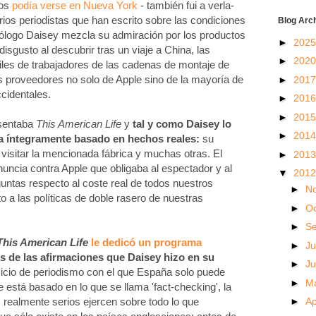
tos
podía verse en Nueva York
- también fui a verla-
rios periodistas que han escrito sobre las condiciones
Blog Arc
ólogo Daisey mezcla su admiración por los productos
►
202
sgusto al descubrir tras un viaje a China, las
►
202
iles de trabajadores de las cadenas de montaje de
s proveedores no solo de Apple sino de la mayoría de
►
201
cidentales.
►
201
►
201
esentaba
This American Life
y
tal y como Daisey lo
►
201
aba íntegramente basado en hechos reales:
su
 visitar la mencionada fábrica y muchas otras. El
►
201
uncia contra Apple que obligaba al espectador y al
▼
201
ntas respecto al coste real de todos nuestros
►
N
o a las políticas de doble rasero de nuestras
►
O
►
S
This American Life
le dedicó un programa
►
Ju
 de las afirmaciones que Daisey hizo en su
►
J
rcicio de periodismo con el que España solo puede
►
M
 está basado en lo que se llama 'fact-checking', la
►
Ap
s realmente serios ejercen sobre todo lo que