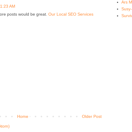
Ars M
11:23 AM
Susy-
More posts would be great.
Our Local SEO Services
Survi
Home
Older Post
Atom)