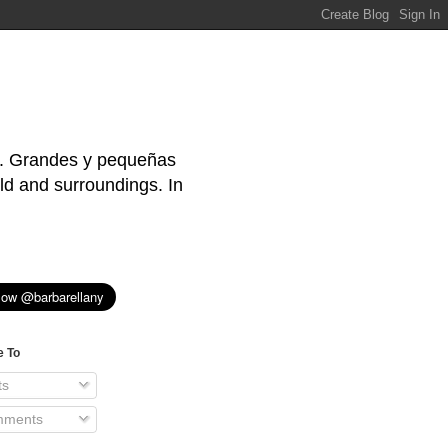
s. Grandes y pequeñas
ld and surroundings. In
e To
ts
ments