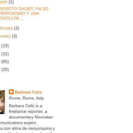
arch
(1)
 EFECTO DAISEY, FALSO
PERIODISMO Y UNA
DISCULPA ...
ebruary
(2)
anuary
(3)
1
(19)
0
(32)
9
(85)
8
(20)
Barbara Celis
Rome, Rome, Italy
Barbara Celis is a
freelance reporter, a
documentary filmmaker
munications expert.
ña con alma de neoyorquina y