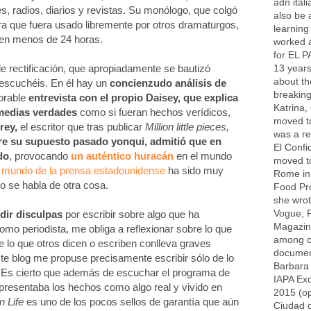
adn ital
, radios, diarios y revistas. Su monólogo, que colgó
also be a
ra que fuera usado libremente por otros dramaturgos,
learning
 en menos de 24 horas.
worked 
for EL P
13 years
e rectificación, que apropiadamente se bautizó
about th
o escuchéis. En él hay un
concienzudo análisis de
breaking
orable
entrevista con el propio Daisey, que explica
Katrina,
 medias verdades
como si fueran hechos verídicos,
moved t
rey,
el escritor que tras publicar
Million little pieces,
was a re
e su supuesto pasado yonqui, admitió que en
El Confi
do
, provocando
un auténtico huracán
en el mundo
moved to
 mundo de la prensa estadounidense
ha sido muy
Rome in 
o se habla de otra cosa.
Food Pr
she wrot
Vogue, R
dir disculpas
por escribir sobre algo que ha
Magazin
como periodista, me obliga a reflexionar sobre lo que
among ot
re lo que otros dicen o escriben conlleva graves
documen
e blog me propuse precisamente escribir sólo de lo
Barbara 
 Es cierto que además de escuchar el programa de
IAPA Exc
l presentaba los hechos como algo real y vivido en
2015 (op
n Life
es uno de los pocos sellos de garantía que aún
Ciudad d