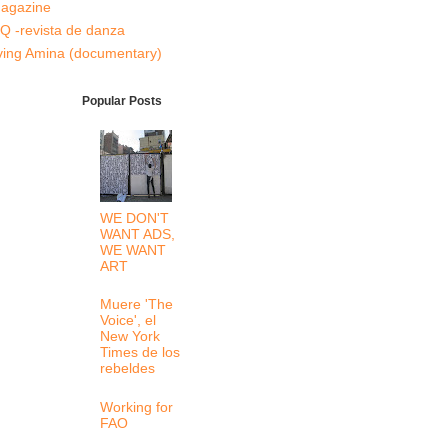
agazine
Q -revista de danza
ving Amina (documentary)
Popular Posts
WE DON'T
WANT ADS,
WE WANT
ART
Muere 'The
Voice', el
New York
Times de los
rebeldes
Working for
FAO