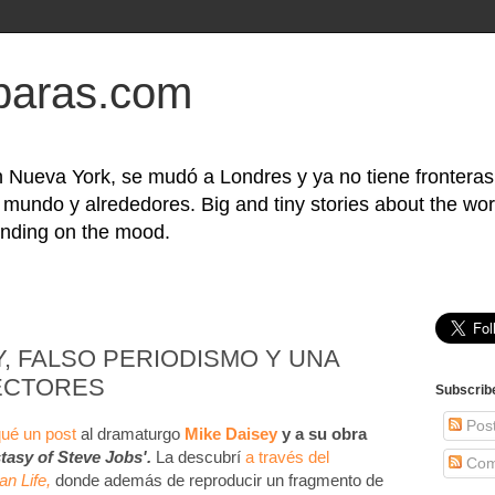
baras.com
 Nueva York, se mudó a Londres y ya no tiene frontera
l mundo y alrededores. Big and tiny stories about the wor
nding on the mood.
Y, FALSO PERIODISMO Y UNA
LECTORES
Subscrib
Pos
qué un post
al dramaturgo
Mike Daisey
y a su obra
tasy of Steve Jobs'.
La descubrí
a través del
Com
n Life,
donde además de reproducir un fragmento de