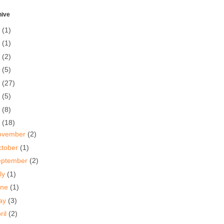
hive
5
(1)
0
(1)
7
(2)
6
(5)
5
(27)
4
(5)
3
(8)
2
(18)
ovember
(2)
ctober
(1)
eptember
(2)
ly
(1)
une
(1)
ay
(3)
ril
(2)