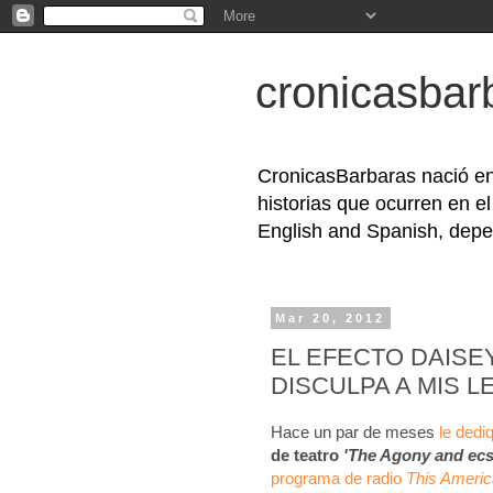
cronicasbar
CronicasBarbaras nació en
historias que ocurren en e
English and Spanish, depe
Mar 20, 2012
EL EFECTO DAISE
DISCULPA A MIS 
Hace un par de meses
le dedi
de teatro
'The Agony and ecs
programa de radio
This America