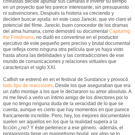
cineastas decide apuntar sus cámaras e invertir su tiempo
en un proyecto que les parece interesante, sin presupuesto
ni subvenciones. Después la historia va creciendo y
deciden buscar ayuda: en este caso Jarecki, que vio claro el
potencial del filme. Jarecki, buen conocedor de los dramas
del alma humana, como demostró su documental
Capturing
the Friedmans
, no dudó en convertirse en el productor
ejecutivo de este pequeño pero preciso y brutal documental
que refleja como ninguna otra película que yo haya visto
hasta ahora las debilidades y las contradicciones de ese
mundo de comunicaciones y relaciones virtuales que
caracterizan el siglo XXI.
Catfish se estrenó en en el festival de Sundance y provocó
todo tipo de reacciones
. Desde los que aseguraban que era
un zafio montaje a los que le declararon su amor absoluto. A
mi me llevó a verlo un íntimo amigo de los directores por lo
que no tengo ninguna duda de la veracidad de lo que se
cuenta, aunque es cierto que hay momentos en que parece
francamente increible. Pero, hey, los mejores documentales
suelen ser aquellos en los que la realidad supera a la
ficción ¿no? Y éste pertenece a ese género. -además, el
protagonista tiene un magnetismo brutal, por algo se lo