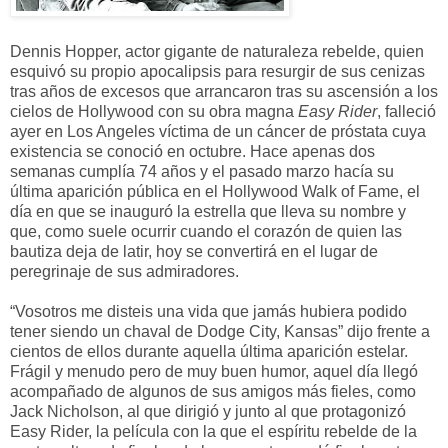
Dennis Hopper, actor gigante de naturaleza rebelde, quien
esquivó su propio apocalipsis para resurgir de sus cenizas
tras años de excesos que arrancaron tras su ascensión a los
cielos de Hollywood con su obra magna
Easy Rider
, falleció
ayer en Los Angeles víctima de un cáncer de próstata cuya
existencia se conoció en octubre. Hace apenas dos
semanas cumplía 74 años y el pasado marzo hacía su
última aparición pública en el Hollywood Walk of Fame, el
día en que se inauguró la estrella que lleva su nombre y
que, como suele ocurrir cuando el corazón de quien las
bautiza deja de latir, hoy se convertirá en el lugar de
peregrinaje de sus admiradores.
“Vosotros me disteis una vida que jamás hubiera podido
tener siendo un chaval de Dodge City, Kansas” dijo frente a
cientos de ellos durante aquella última aparición estelar.
Frágil y menudo pero de muy buen humor, aquel día llegó
acompañado de algunos de sus amigos más fieles, como
Jack Nicholson, al que dirigió y junto al que protagonizó
Easy Rider, la película con la que el espíritu rebelde de la