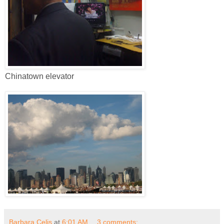
Chinatown elevator
Barbara Celis
at
6:01 AM
3 comments: