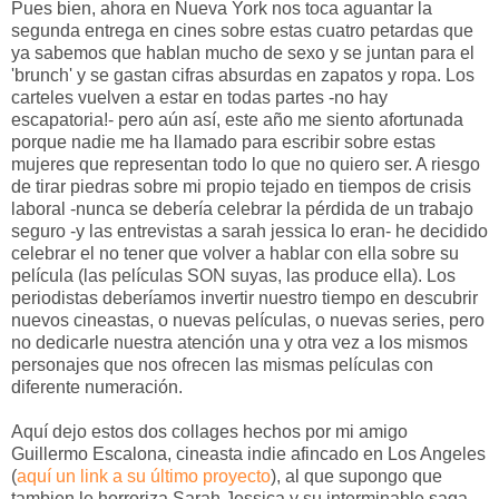
Pues bien, ahora en Nueva York nos toca aguantar la
segunda entrega en cines sobre estas cuatro petardas que
ya sabemos que hablan mucho de sexo y se juntan para el
'brunch' y se gastan cifras absurdas en zapatos y ropa. Los
carteles vuelven a estar en todas partes -no hay
escapatoria!- pero aún así, este año me siento afortunada
porque nadie me ha llamado para escribir sobre estas
mujeres que representan todo lo que no quiero ser. A riesgo
de tirar piedras sobre mi propio tejado en tiempos de crisis
laboral -nunca se debería celebrar la pérdida de un trabajo
seguro -y las entrevistas a sarah jessica lo eran- he decidido
celebrar el no tener que volver a hablar con ella sobre su
película (las películas SON suyas, las produce ella). Los
periodistas deberíamos invertir nuestro tiempo en descubrir
nuevos cineastas, o nuevas películas, o nuevas series, pero
no dedicarle nuestra atención una y otra vez a los mismos
personajes que nos ofrecen las mismas películas con
diferente numeración.
Aquí dejo estos dos collages hechos por mi amigo
Guillermo Escalona, cineasta indie afincado en Los Angeles
(
aquí un link a su último proyecto
), al que supongo que
tambien le horroriza Sarah Jessica y su interminable saga