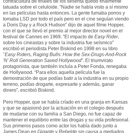
contracultura de finales de los sesenta quedó finalmente
tatuada sobre el celuloide. “Nadie se había visto a sí mismo
en las películas hasta entonces. La gente fumaba porros y
tomaba LSD por todo el país pero en el cine seguían viendo
a Doris Day y a Rock Hudson” dijo de aquel filme Hopper,
con el que se llevó el premio al mejor director novel en el
festival de Cannes en 1969. “El impacto de
Easy Rider
,
sobre los cineastas y sobre la industria fue seísmico”
escribió el periodista Peter Biskind en 1998 en su libro
"
Easy Riders, Raging Bulls: How the Sex-Drugs-And-Rock
'N' Roll Generation Saved Hollywood
”. El triumvirato
protagonista, que también incluía a Peter Fonda, renegaba
de Hollywood. “Para ellos aquella película fue la
demostración de que podías batir a la industria en su propio
terreno, podías drogarte, expresarte y además, ganar
dinero”, escribió Biskind.
Pero Hopper, que se había críado en una granja en Kansas
y que se apasionó por la actuación en el colegio después
de mudarse con su familia a San Diego, no fue capaz de
mantener el equilibrio entre las drogas y su vida profesional.
Sus primeros pasos como actor los había dado junto a
James Dean en
Gigante
y
Rebelde sin causa
a mediados