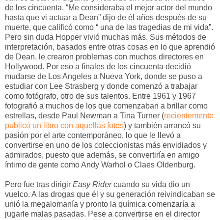
de los cincuenta. “Me consideraba el mejor actor del mundo
hasta que vi actuar a Dean” dijo de él años después de su
muerte, que calificó como “ una de las tragedias de mi vida”.
Pero sin duda Hopper vivió muchas más. Sus métodos de
interpretación, basados entre otras cosas en lo que aprendió
de Dean, le crearon problemas con muchos directores en
Hollywood. Por eso a finales de los cincuenta decidió
mudarse de Los Angeles a Nueva York, donde se puso a
estudiar con Lee Strasberg y donde comenzó a trabajar
como fotógrafo, otro de sus talentos. Entre 1961 y 1967
fotografió a muchos de los que comenzaban a brillar como
estrellas, desde Paul Newman a Tina Turner (
recientemente
publicó un libro con aquellas fotos
) y también arrancó su
pasión por el arte contemporáneo, lo que le llevó a
convertirse en uno de los coleccionistas más envidiados y
admirados, puesto que además, se convertiría en amigo
íntimo de gente como Andy Warhol o Claes Oldenburg.
Pero fue tras dirigir
Easy Rider
cuando su vida dio un
vuelco. A las drogas que él y su generación reivindicaban se
unió la megalomanía y pronto la química comenzaría a
jugarle malas pasadas. Pese a convertirse en el director