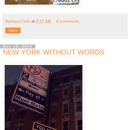
Barbara Celis
at
8:37 AM
6 comments:
Share
May 18, 2010
NEW YORK WITHOUT WORDS