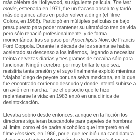
más célebre de Hollywood, su siguiente película,
The last
movie
, estrenada en 1971, fue un fracaso absoluto y tardó
más de quince años en poder volver a dirigir (el filme
Colors, en 1988). Participó en múltiples películas de bajo
presupuesto para poder mantener su ultratóxico tren de vida
pero sólo renació profesionalmente, y de forma
momentánea, tras su paso por
Apocalipsis Now
, de Francis
Ford Coppola. Durante la década de los setenta se había
acelerado su descenso a los infiernos, llegando a necesitar
treinta cervezas diarias y tres gramos de cocaína sólo para
funcionar. Ningún cerebro, por muy brillante que sea,
resistiría tanta presión y el suyo finalmente explotó mientras
‘viajaba’ ciego de peyote por una selva mexicana, en la que
fue encontrado corriendo desnudo y donde intentó subirse a
un avión en marcha. Fue el episodio que le hizo
replantearse la vida: en 1983 entró en una clínica de
desintoxicación.
Llevaba sobrio desde entonces, aunque en la ficción los
directores siguieran buscándole para papeles de hombres
al límite, como el de padre alcohólico que interpretó en el
filme
Hoosiers
, en 1986, por el que recibió una candidatura
al oscar o el imborrable psicópata de
Terciopelo Azul,
de