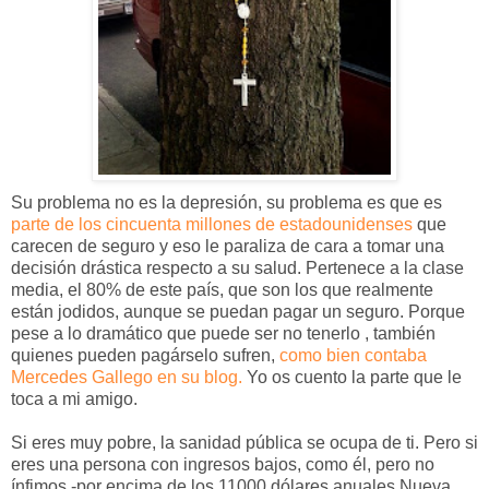
Su problema no es la depresión, su problema es que es
parte de los cincuenta millones de estadounidenses
que
carecen de seguro y eso le paraliza de cara a tomar una
decisión drástica respecto a su salud. Pertenece a la clase
media, el 80% de este país, que son los que realmente
están jodidos, aunque se puedan pagar un seguro. Porque
pese a lo dramático que puede ser no tenerlo , también
quienes pueden pagárselo sufren,
como bien contaba
Mercedes Gallego en su blog.
Yo os cuento la parte que le
toca a mi amigo.
Si eres muy pobre, la sanidad pública se ocupa de ti. Pero si
eres una persona con ingresos bajos, como él, pero no
ínfimos -por encima de los 11000 dólares anuales Nueva