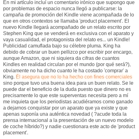
En mi artículo incluí un comentario irónico que supongo que
por problemas de espacio nunca llegó a publicarse: la
campaña de promoción del Kindle viene acompañada de lo
que en otros contextos se llamaba 'product placement'. El
nuevo Kindle llegará acompañado de un relato escrito por
Stephen King que se venderá en exclusiva con el aparato y
vaya casualidad, el protagonista del relato es... un Kindle!
Publicidad camuflada bajo su célebre pluma. King ha
debido de cobrar un buen pellizco por escribir por encargo,
aunque Amazon, que ni siquiera da cifras de cuantos
Kindles en realidad circulan por el mundo (por qué será?),
obviamente no ha dicho cuanto le ha costado 'comprar' a
King.
Él asegura que no lo ha hecho con fines comerciales
sino porque tuvo una buena idea para un buen relato. Se le
puede dar el beneficio de la duda puesto que dinero no es
precisamente lo que este superventas necesita pero a mí
me inquieta que los periodistas acudiéramos como ganado
a dejarnos conquistar por un aparato que ya existe y que
apenas suponía una auténtica novedad ( ?acude toda la
prensa internacional a la presentación de un nuevo modelo
de coche híbrido?) y nadie cuestionara este acto de 'product
placement'.