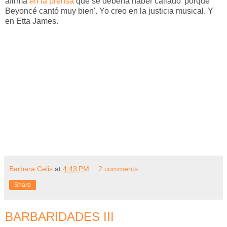
afirma
en la prensa
que se debería haber callado 'porque
Beyoncé cantó muy bien'. Yo creo en la justicia musical. Y
en Etta James.
Barbara Celis
at
4:43 PM
2 comments:
Share
BARBARIDADES III