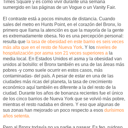
Times Square y es como vivir durante una semana
sumergido en las páginas de un Vogue o un Vanity Fair.
El contraste está a pocos minutos de distancia. Cuando
sales del metro en Hunts Point, en el corazón del Bronx, lo
primero que llama la atención es que la mayoría de la gente
es extremadamente obesa. No es una percepción personal:
resulta que
la tasa de obesidad en este barrio es seis veces
más alta que en el resto de Nueva York
. Y los
niveles de
hospitalización por asma son 21 veces superiores a
la
media local. En Estados Unidos el asma y la obesidad van
unidos al bolsillo: el Bronx también es una de las áreas más
pobres -y como suele ocurrir en estos casos, más
contaminadas- del país. A pesar de estar en una de las
ciudades más ricas del planeta, la tasa de crecimiento
económico aquí también es diferente a la del resto de la
ciudad. Durante los años de bonanza recientes fue el único
de los cinco barrios de Nueva York que se volvió más pobre,
mientras el resto nadaba en dinero. Y eso que algunas de
sus zonas han mejorado un poco respecto a esos
durísimos
años setenta.
Pero al Bronx todavía no va nadie a pasear. Es feo, ruidoso,