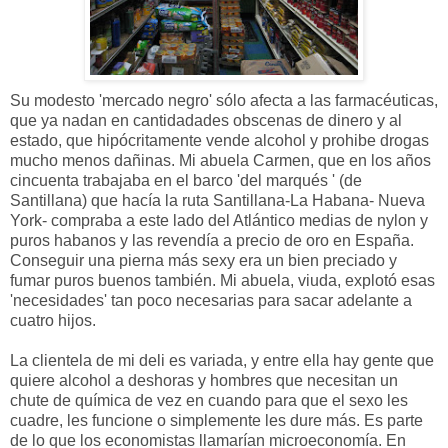
Su modesto 'mercado negro' sólo afecta a las farmacéuticas,
que ya nadan en cantidadades obscenas de dinero y al
estado, que hipócritamente vende alcohol y prohibe drogas
mucho menos dañinas. Mi abuela Carmen, que en los años
cincuenta trabajaba en el barco 'del marqués ' (de
Santillana) que hacía la ruta Santillana-La Habana- Nueva
York- compraba a este lado del Atlántico medias de nylon y
puros habanos y las revendía a precio de oro en España.
Conseguir una pierna más sexy era un bien preciado y
fumar puros buenos también. Mi abuela, viuda, explotó esas
'necesidades' tan poco necesarias para sacar adelante a
cuatro hijos.
La clientela de mi deli es variada, y entre ella hay gente que
quiere alcohol a deshoras y hombres que necesitan un
chute de química de vez en cuando para que el sexo les
cuadre, les funcione o simplemente les dure más. Es parte
de lo que los economistas llamarían microeconomía. En