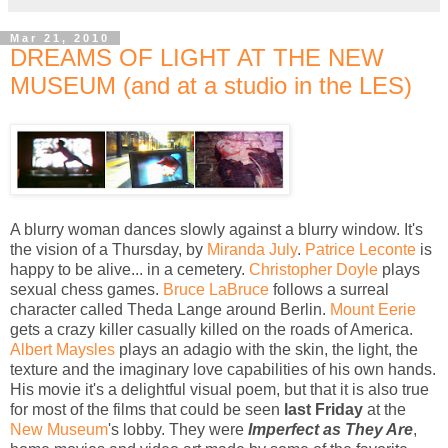
Mar 21, 2010
DREAMS OF LIGHT AT THE NEW
MUSEUM (and at a studio in the LES)
A blurry woman dances slowly against a blurry window. It's
the vision of a Thursday, by
Miranda July
.
Patrice Leconte
is
happy to be alive... in a cemetery.
Christopher Doyle
plays
sexual chess games.
Bruce LaBruce
follows a surreal
character called Theda Lange around Berlin.
Mount Eerie
gets a crazy killer casually killed on the roads of America.
Albert Maysles
plays an adagio with the skin, the light, the
texture and the imaginary love capabilities of his own hands.
His movie it's a delightful visual poem, but that it is also true
for most of the films that could be seen
last Friday
at the
New Museum
's lobby. They were
Imperfect as They Are
,