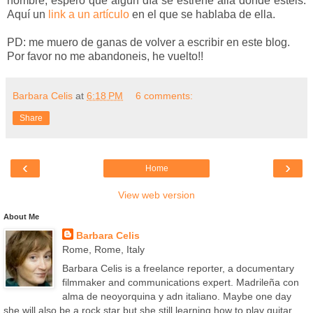
nombre, espero que algún día se estrene allá donde estéis.
Aquí un
link a un artículo
en el que se hablaba de ella.
PD: me muero de ganas de volver a escribir en este blog.
Por favor no me abandoneis, he vuelto!!
Barbara Celis
at
6:18 PM
6 comments:
Share
‹
›
Home
View web version
About Me
Barbara Celis
Rome, Rome, Italy
Barbara Celis is a freelance reporter, a documentary
filmmaker and communications expert. Madrileña con
alma de neoyorquina y adn italiano. Maybe one day
she will also be a rock star but she still learning how to play guitar.