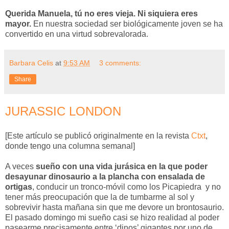
Querida Manuela, tú no eres vieja. Ni siquiera eres
mayor.
En nuestra sociedad ser biológicamente joven se ha
convertido en una virtud sobrevalorada.
Barbara Celis
at
9:53 AM
3 comments:
Share
JURASSIC LONDON
[Este artículo se publicó originalmente en la revista
Ctxt
,
donde tengo una columna semanal]
A veces
sueño con una vida jurásica en la que poder
desayunar dinosaurio a la plancha con ensalada de
ortigas
, conducir un tronco-móvil como los Picapiedra
y no
tener más preocupación que la de tumbarme al sol y
sobrevivir hasta mañana sin que me devore un brontosaurio.
El pasado domingo mi sueño casi se hizo realidad al poder
pasearme precisamente entre ‘dinos’ gigantes por uno de