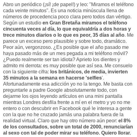
Abro un peri
ó
dico (
¡
s
í
!
¡
de papel!) y leo: "Miramos el tel
é
fono
cada veinte minutos". Es una noticia min
ú
scula llena de
n
ú
meros de procedencia poco clara pero todos dan v
é
rtigo.
Seg
ú
n un estudio
en Gran Breta
ñ
a miramos el tel
é
fono
cincuenta veces al d
í
a, lo que equivaldr
í
a a dos horas y
trece minutos diarios o lo que es peor, 35 d
í
as al a
ñ
o
. Me
parece un exceso pero plausible y sobre todo, dram
á
tico.
Peor a
ú
n, vergonzoso.
¿
Es posible que el a
ñ
o pasado me
haya pasado m
á
s de un mes pegada a mi tel
é
fono m
ó
vil?
¿
Puedo realmente ser tan idiota? Aprieto los dientes y
admito mi derrota: es muy posible que as
í
sea. Me consuelo
con la siguiente cifra:
los brit
á
nicos, de media, invierten
35 minutos a la semana en hacerse 'selfies
'.
Afortunadamente esa adicci
ó
n yo no la tengo. Me basta con
preguntarle a padre Google absolutamente todo, con
dejarme los ojos leyendo art
í
culos en una mini pantalla
mientras Londres desfila frente a m
í
en el metro y yo no me
entero o con descubrir en Facebook qu
é
le interesa a gente
con la que no he cruzado jam
á
s una palabra fuera de la
realidad virtual. Claro que hay otro n
ú
mero a
ú
n peor:
el 8%
de los consultados, sobre un total de 2000, renunciar
í
an
al sexo con tal de poder mirar su tel
é
fono. Quiero llorar.