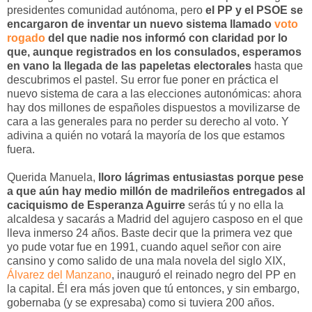
presidentes comunidad autónoma, pero
el PP y el PSOE se
encargaron de inventar un nuevo sistema llamado
voto
rogado
del que nadie nos informó con claridad por lo
que, aunque registrados en los consulados, esperamos
en vano la llegada de las papeletas electorales
hasta que
descubrimos el pastel. Su error fue poner en práctica el
nuevo sistema de cara a las elecciones autonómicas: ahora
hay dos millones de españoles dispuestos a movilizarse de
cara a las generales para no perder su derecho al voto. Y
adivina a quién no votará la mayoría de los que estamos
fuera.
Querida Manuela,
lloro lágrimas entusiastas porque pese
a que aún hay medio millón de madrileños entregados al
caciquismo de Esperanza Aguirre
serás tú y no ella la
alcaldesa y sacarás a Madrid del agujero casposo en el que
lleva inmerso 24 años. Baste decir que la primera vez que
yo pude votar fue en 1991, cuando aquel señor con aire
cansino y como salido de una mala novela del siglo XIX,
Álvarez del Manzano
, inauguró el reinado negro del PP en
la capital. Él era más joven que tú entonces, y sin embargo,
gobernaba (y se expresaba) como si tuviera 200 años.