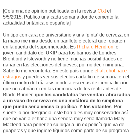
[Columna de opinión publicada en la revista
Ctxt
el
5/5/2015. Publico una cada semana donde comento la
actualidad británica o española]
Un tipo con cara de universitario y una ‘pinta’ de cerveza en
la mano me mira desde un panfleto electoral que reparten
en la puerta del supermercado. Es
Richard Hendron
, el
joven candidato del UKIP para los barrios de Londres
Brentford y Isleworth y no tiene muchas posibilidades de
ganar en las elecciones del jueves, por no decir ninguna.
Saberlo me reconforta. En este país donde
el alcohol hace
estragos
y puedes ver sus efectos cada fin de semana en el
último metro del día asistiendo a escenas de ciencia ficción
que no cabrían ni en las memorias de los replicantes de
Blade Runner,
que los candidatos ‘se vendan’ abrazados
a un vaso de cerveza es una metáfora de lo simplona
que puede ser a veces la política. Y los votantes.
Por
suerte, o por desgracia, este barrio es muy conservador así
que no van a echar a una señora muy seria llamada Mary
Macleod para poner en su lugar a un ex policía que va de
guaperas y que ingiere líquidos como parte de su programa