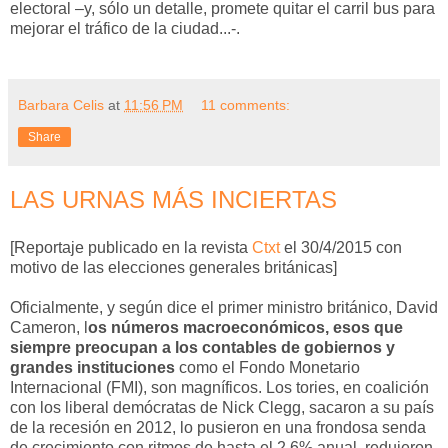
electoral –y, sólo un detalle, promete quitar el carril bus para
mejorar el tráfico de la ciudad...-.
Barbara Celis
at
11:56 PM
11 comments:
Share
LAS URNAS MÁS INCIERTAS
[Reportaje publicado en la revista
Ctxt
el 30/4/2015 con
motivo de las elecciones generales británicas]
Oficialmente, y según dice el primer ministro británico, David
Cameron, l
os números macroeconómicos, esos que
siempre preocupan a los contables de gobiernos y
grandes instituciones
como el Fondo Monetario
Internacional (FMI), son magníficos. Los tories, en coalición
con los liberal demócratas de Nick Clegg, sacaron a su país
de la recesión en 2012, lo pusieron en una frondosa senda
de crecimiento con ritmos de hasta el 2,6% anual, redujeron