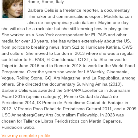
Rome, Rome, Italy
Barbara Celis is a freelance reporter, a documentary
filmmaker and communications expert. Madrileña con
alma de neoyorquina y adn italiano. Maybe one day
she will also be a rock star but she still learning how to play guitar.
She worked as a New York correspondent for EL PAIS and other
media for over 13 years, she has written extensively about the US,
from politics to breaking news, from S11 to Hurricane Katrina, OWS
and culture. She moved to London in 2013 where she was a regular
contributor to EL PAIS, El Confidencial, CTXT, etc. She moved to
Taipei in June 2016 and to Rome in 2018 to work for the World Food
Programme. Over the years she wrote for LA Weekly, Cinemania,
Vogue, Rolling Stone, GQ, Ars Magazine, and La Repubblica, among
others. She directed the documentary Surviving Amina (2010).
Barbara Celis was awarded the SIP-IAPA Excellence in Journalism
Award 2015 (opinion category), Premio Ciudad de Alcalá de
Periodismo 2014, IX Premio de Periodismo Ciudad de Badajoz in
2012, V Premio Paco Rabal de Periodismo Cultural 2011, and a 2009
USC Annenberg/Getty Arts Journalism Fellowship. In 2023 was
chosen for Taller de Libros Periodísticos con Martin Caparros,
Fundación Gabo.
View my complete profile