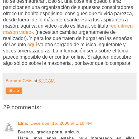
no se desmadrarán. Eso sí, una cosa me quédo clara:
participar en una organización de supuestos conspiradores
ofrece un bonito espejismo, consigues que tu vida parezca,
desde fuera, de lo más interesante. Para los aspirantes a
masón, aquí va un video -esto es literal, se titula
recruitmen
mason video-,
(necesitan cambiar urgentemente de
realizador). Y para los que traten de hurgar en las entrañas
del asunto
aquí
va otro cargado de música inquietante y
voces amenazadoras. La información seria sobre el tema
parece imposible de encontrar online. Si alguien descubre
algo sólido sobre la masonería , por favor que lo comparta.
Barbara Celis
at
6:27 AM
Share
29 comments:
Elmo
December 16, 2008 at 1:18 PM
Buenas...gracias por tu articulo.
Hace unos años estaba muy interesado en ellos,