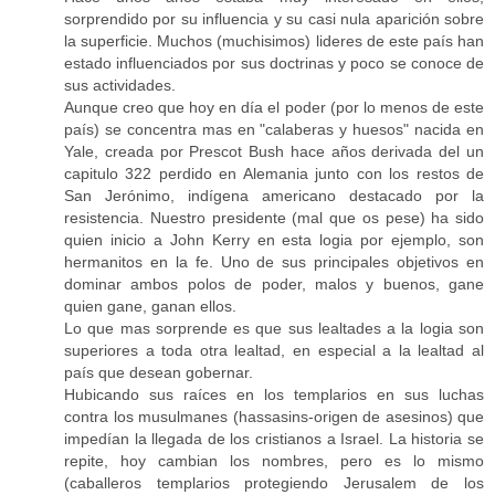
sorprendido por su influencia y su casi nula aparición sobre
la superficie. Muchos (muchisimos) lideres de este país han
estado influenciados por sus doctrinas y poco se conoce de
sus actividades.
Aunque creo que hoy en día el poder (por lo menos de este
país) se concentra mas en "calaberas y huesos" nacida en
Yale, creada por Prescot Bush hace años derivada del un
capitulo 322 perdido en Alemania junto con los restos de
San Jerónimo, indígena americano destacado por la
resistencia. Nuestro presidente (mal que os pese) ha sido
quien inicio a John Kerry en esta logia por ejemplo, son
hermanitos en la fe. Uno de sus principales objetivos en
dominar ambos polos de poder, malos y buenos, gane
quien gane, ganan ellos.
Lo que mas sorprende es que sus lealtades a la logia son
superiores a toda otra lealtad, en especial a la lealtad al
país que desean gobernar.
Hubicando sus raíces en los templarios en sus luchas
contra los musulmanes (hassasins-origen de asesinos) que
impedían la llegada de los cristianos a Israel. La historia se
repite, hoy cambian los nombres, pero es lo mismo
(caballeros templarios protegiendo Jerusalem de los