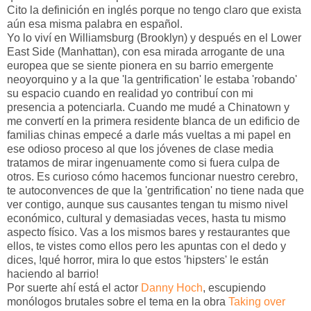
Cito la definición en inglés porque no tengo claro que exista
aún esa misma palabra en español.
Yo lo viví en Williamsburg (Brooklyn) y después en el Lower
East Side (Manhattan), con esa mirada arrogante de una
europea que se siente pionera en su barrio emergente
neoyorquino y a la que 'la gentrification' le estaba 'robando'
su espacio cuando en realidad yo contribuí con mi
presencia a potenciarla. Cuando me mudé a Chinatown y
me convertí en la primera residente blanca de un edificio de
familias chinas empecé a darle más vueltas a mi papel en
ese odioso proceso al que los jóvenes de clase media
tratamos de mirar ingenuamente como si fuera culpa de
otros. Es curioso cómo hacemos funcionar nuestro cerebro,
te autoconvences de que la 'gentrification' no tiene nada que
ver contigo, aunque sus causantes tengan tu mismo nivel
económico, cultural y demasiadas veces, hasta tu mismo
aspecto físico. Vas a los mismos bares y restaurantes que
ellos, te vistes como ellos pero les apuntas con el dedo y
dices, !qué horror, mira lo que estos 'hipsters' le están
haciendo al barrio!
Por suerte ahí está el actor
Danny Hoch
, escupiendo
monólogos brutales sobre el tema en la obra
Taking over