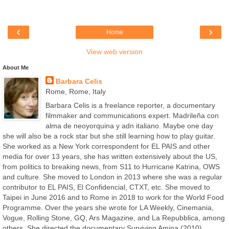
‹
›
Home
View web version
About Me
Barbara Celis
Rome, Rome, Italy
Barbara Celis is a freelance reporter, a documentary
filmmaker and communications expert. Madrileña con
alma de neoyorquina y adn italiano. Maybe one day
she will also be a rock star but she still learning how to play guitar.
She worked as a New York correspondent for EL PAIS and other
media for over 13 years, she has written extensively about the US,
from politics to breaking news, from S11 to Hurricane Katrina, OWS
and culture. She moved to London in 2013 where she was a regular
contributor to EL PAIS, El Confidencial, CTXT, etc. She moved to
Taipei in June 2016 and to Rome in 2018 to work for the World Food
Programme. Over the years she wrote for LA Weekly, Cinemania,
Vogue, Rolling Stone, GQ, Ars Magazine, and La Repubblica, among
others. She directed the documentary Surviving Amina (2010).