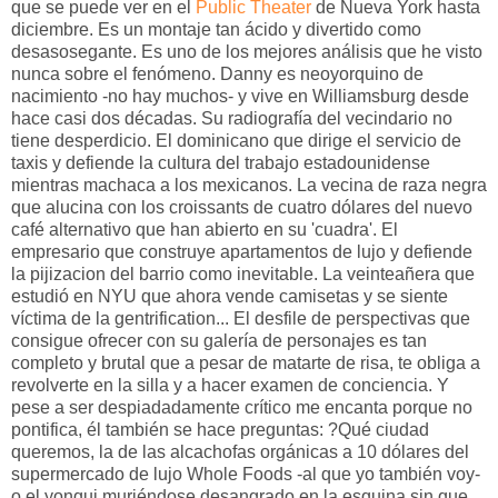
que se puede ver en el
Public Theater
de Nueva York hasta
diciembre. Es un montaje tan ácido y divertido como
desasosegante. Es uno de los mejores análisis que he visto
nunca sobre el fenómeno. Danny es neoyorquino de
nacimiento -no hay muchos- y vive en Williamsburg desde
hace casi dos décadas. Su radiografía del vecindario no
tiene desperdicio. El dominicano que dirige el servicio de
taxis y defiende la cultura del trabajo estadounidense
mientras machaca a los mexicanos. La vecina de raza negra
que alucina con los croissants de cuatro dólares del nuevo
café alternativo que han abierto en su 'cuadra'. El
empresario que construye apartamentos de lujo y defiende
la pijizacion del barrio como inevitable. La veinteañera que
estudió en NYU que ahora vende camisetas y se siente
víctima de la gentrification... El desfile de perspectivas que
consigue ofrecer con su galería de personajes es tan
completo y brutal que a pesar de matarte de risa, te obliga a
revolverte en la silla y a hacer examen de conciencia. Y
pese a ser despiadadamente crítico me encanta porque no
pontifica, él también se hace preguntas: ?Qué ciudad
queremos, la de las alcachofas orgánicas a 10 dólares del
supermercado de lujo Whole Foods -al que yo también voy-
o el yonqui muriéndose desangrado en la esquina sin que