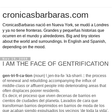
cronicasbarbaras.com
CronicasBarbaras nació en Nueva York, se mudó a Londres
y ya no tiene fronteras. Grandes y pequeñas historias que
ocurren en el mundo y alrededores. Big and tiny stories
about the world and surroundings. In English and Spanish,
depending on the mood.
Nov 19, 2008
I AM THE FACE OF GENTRIFICATION
gen·tri·fi·ca·tion
(
noun
) \ˌjen-trə-fə-ˈkā-shən\ :: the process
of renewal and rebuilding accompanying the influx of
middle-class or affluent people into deteriorating areas that
often displaces poorer residents.
Es decir, el proceso que viven decenas de barrios en
cientos de ciudades del planeta. Lavados de cara que
transforman barrios deprimidos en barrios de moda de los
que acaban siendo expulsados los vecinos 'de toda la vida'.