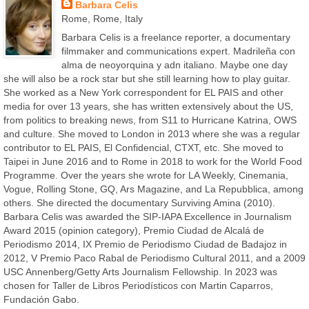
Barbara Celis
Rome, Rome, Italy
Barbara Celis is a freelance reporter, a documentary
filmmaker and communications expert. Madrileña con
alma de neoyorquina y adn italiano. Maybe one day
she will also be a rock star but she still learning how to play guitar.
She worked as a New York correspondent for EL PAIS and other
media for over 13 years, she has written extensively about the US,
from politics to breaking news, from S11 to Hurricane Katrina, OWS
and culture. She moved to London in 2013 where she was a regular
contributor to EL PAIS, El Confidencial, CTXT, etc. She moved to
Taipei in June 2016 and to Rome in 2018 to work for the World Food
Programme. Over the years she wrote for LA Weekly, Cinemania,
Vogue, Rolling Stone, GQ, Ars Magazine, and La Repubblica, among
others. She directed the documentary Surviving Amina (2010).
Barbara Celis was awarded the SIP-IAPA Excellence in Journalism
Award 2015 (opinion category), Premio Ciudad de Alcalá de
Periodismo 2014, IX Premio de Periodismo Ciudad de Badajoz in
2012, V Premio Paco Rabal de Periodismo Cultural 2011, and a 2009
USC Annenberg/Getty Arts Journalism Fellowship. In 2023 was
chosen for Taller de Libros Periodísticos con Martin Caparros,
Fundación Gabo.